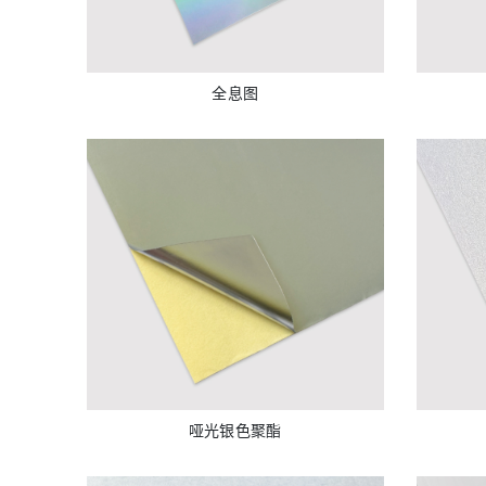
全息图
哑光银色聚酯