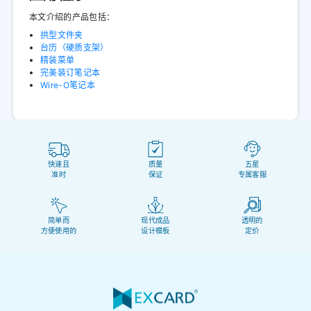
本文介绍的产品包括：
拱型文件夹
台历（硬质支架）
精装菜单
完美装订笔记本
Wire-O笔记本
快速且
质量
五星
准时
保证
专属客服
简单而
现代成品
透明的
方便使用的
设计模板
定价