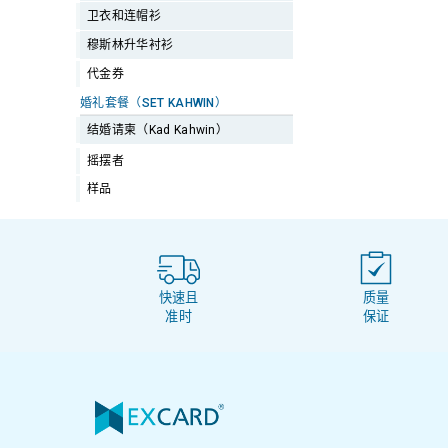
卫衣和连帽衫
穆斯林升华衬衫
代金券
婚礼套餐（SET KAHWIN）
结婚请柬（Kad Kahwin）
摇摆者
样品
快速且
质量
准时
保证