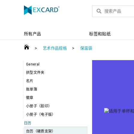
产品
所有产品
标签和贴纸
>
>
艺术作品规格
保温袋
General
拱型文件夹
名片
账单簿
徽章
小册子（胶印）
小册子（电子版）
日历
台历（硬质支架）