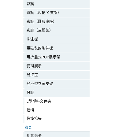
彩旗
彩旗（齿轮 X 支架）
彩旗（圆形底座）
彩旗（三脚架）
泡沫板
带磁铁的泡沫板
可折叠式POP展示架
促销展示
易拉宝
经济型卷帘支架
风旗
L型塑料文件夹
挂绳
信笺抬头
散页
创意剪卡