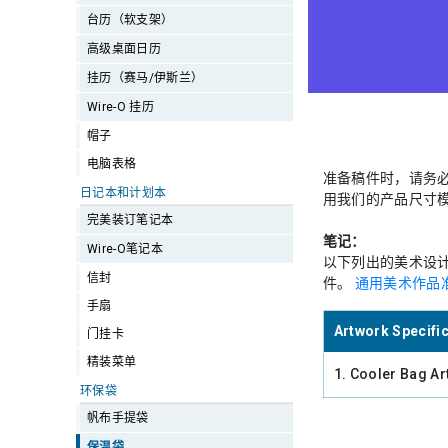
台历（软支架）
高级桌面日历
挂历（赛马/伊斯兰）
Wire-O 挂历
帽子
电脑表格
准备稿件时，请务
日记本和计划本
用我们的产品尺寸模
完美装订笔记本
笔记：
Wire-O笔记本
以下列出的美术设
信封
件。
通用美术作品
手扇
Artwork Specifi
门挂卡
精装菜单
1. Cooler Bag Ar
环保袋
帆布手提袋
保温袋