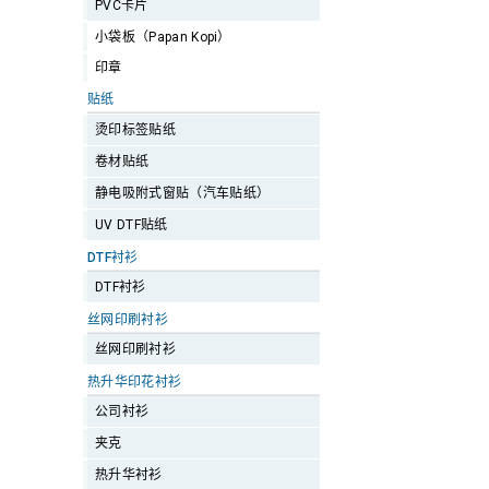
PVC卡片
小袋板（Papan Kopi）
印章
贴纸
烫印标签贴纸
卷材贴纸
静电吸附式窗贴（汽车贴纸）
UV DTF贴纸
DTF衬衫
DTF衬衫
丝网印刷衬衫
丝网印刷衬衫
热升华印花衬衫
公司衬衫
夹克
热升华衬衫