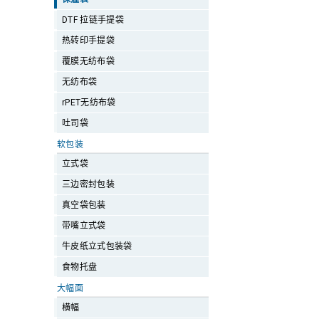
DTF 拉链手提袋
热转印手提袋
覆膜无纺布袋
无纺布袋
rPET无纺布袋
吐司袋
软包装
立式袋
三边密封包装
真空袋包装
带嘴立式袋
牛皮纸立式包装袋
食物托盘
大幅面
横幅