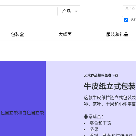
用户名
记
查看所有
包装盒
大幅面
服装和礼品
艺术作品规格免费下载
牛皮纸立式包装
这款牛皮纸拉链立式包装
啡、茶叶、干果和小件零售
非常适合：
零食和干货
坚果
香料、草药和烘焙原料