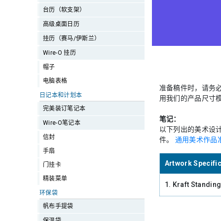
台历（软支架）
高级桌面日历
挂历（赛马/伊斯兰）
Wire-O 挂历
帽子
电脑表格
准备稿件时，请务
日记本和计划本
用我们的产品尺寸模
完美装订笔记本
笔记：
Wire-O笔记本
以下列出的美术设
信封
件。
通用美术作品
手扇
Artwork Specifi
门挂卡
精装菜单
1. Kraft Standin
环保袋
帆布手提袋
保温袋