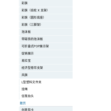
彩旗
彩旗（齿轮 X 支架）
彩旗（圆形底座）
彩旗（三脚架）
泡沫板
带磁铁的泡沫板
可折叠式POP展示架
促销展示
易拉宝
经济型卷帘支架
风旗
L型塑料文件夹
挂绳
信笺抬头
散页
创意剪卡