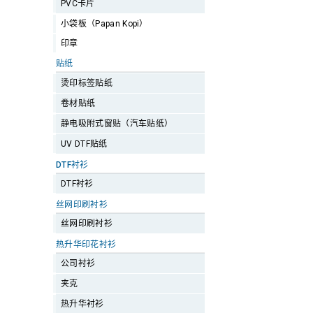
PVC卡片
小袋板（Papan Kopi）
印章
贴纸
烫印标签贴纸
卷材贴纸
静电吸附式窗贴（汽车贴纸）
UV DTF贴纸
DTF衬衫
DTF衬衫
丝网印刷衬衫
丝网印刷衬衫
热升华印花衬衫
公司衬衫
夹克
热升华衬衫