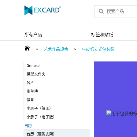
产品
所有产品
标签和贴纸
>
>
艺术作品规格
牛皮纸立式包装袋
General
拱型文件夹
名片
账单簿
徽章
小册子（胶印）
小册子（电子版）
日历
台历（硬质支架）