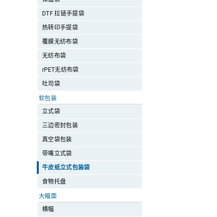
DTF 拉链手提袋
热转印手提袋
覆膜无纺布袋
无纺布袋
rPET无纺布袋
吐司袋
软包装
立式袋
三边密封包装
真空袋包装
带嘴立式袋
牛皮纸立式包装袋
食物托盘
大幅面
横幅