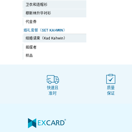
卫衣和连帽衫
穆斯林升华衬衫
代金券
婚礼套餐（SET KAHWIN）
结婚请柬（Kad Kahwin）
摇摆者
样品
快速且
质量
准时
保证