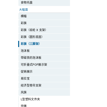
食物托盘
大幅面
横幅
彩旗
彩旗（齿轮 X 支架）
彩旗（圆形底座）
彩旗（三脚架）
泡沫板
带磁铁的泡沫板
可折叠式POP展示架
促销展示
易拉宝
经济型卷帘支架
风旗
L型塑料文件夹
挂绳