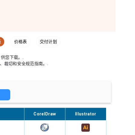
板
价格表
交付计划
供您下载。.
及出血、裁切和安全规范指南。.
H
CorelDraw
Illustrator