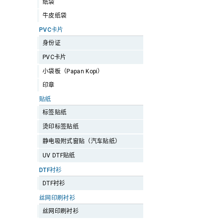
纸袋
牛皮纸袋
PVC卡片
身份证
PVC卡片
小袋板（Papan Kopi）
印章
贴纸
标签贴纸
烫印标签贴纸
静电吸附式窗贴（汽车贴纸）
UV DTF贴纸
DTF衬衫
DTF衬衫
丝网印刷衬衫
丝网印刷衬衫