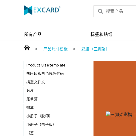
产品
所有产品
标签和贴纸
>
>
产品尺寸模板
彩旗（三脚架）
Product Size template
热压印和白色底色代码
拱型文件夹
名片
账单簿
徽章
小册子（胶印）
小册子（电子版）
书签