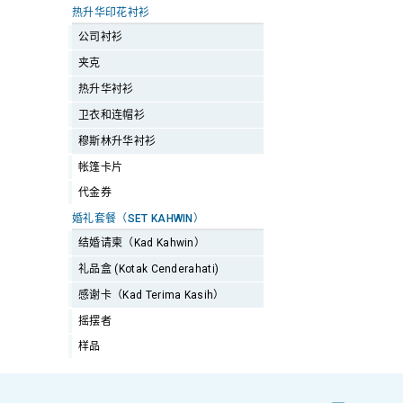
热升华印花衬衫
公司衬衫
夹克
热升华衬衫
卫衣和连帽衫
穆斯林升华衬衫
帐篷卡片
代金券
婚礼套餐（SET KAHWIN）
结婚请柬（Kad Kahwin）
礼品盒 (Kotak Cenderahati)
感谢卡（Kad Terima Kasih）
摇摆者
样品