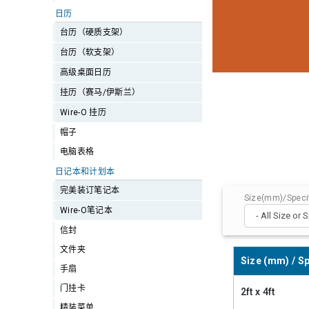
日历
台历（硬质支架）
台历（软支架）
高级桌面日历
挂历（赛马/伊斯兰）
Wire-O 挂历
帽子
电脑表格
日记本和计划本
完美装订笔记本
Size(mm)/Specif
Wire-O笔记本
信封
文件夹
Size (mm) / Sp
手扇
门挂卡
2ft x 4ft
精装菜单