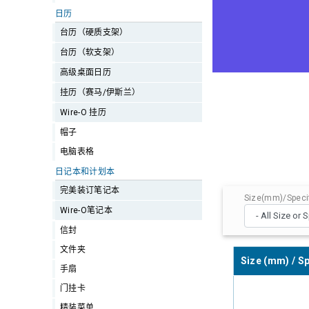
日历
台历（硬质支架）
台历（软支架）
高级桌面日历
挂历（赛马/伊斯兰）
Wire-O 挂历
帽子
电脑表格
日记本和计划本
完美装订笔记本
Size(mm)/Specif
Wire-O笔记本
信封
文件夹
Size (mm) / Sp
手扇
门挂卡
精装菜单