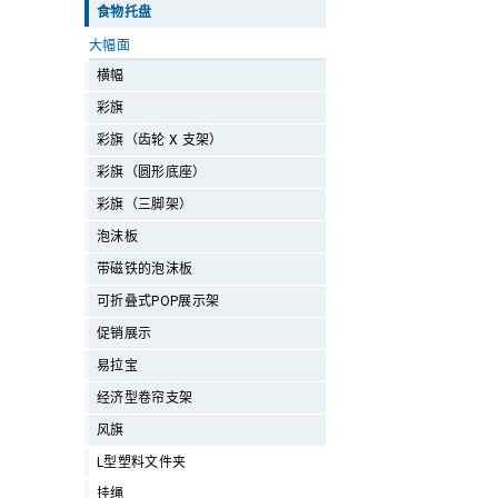
食物托盘
大幅面
横幅
彩旗
彩旗（齿轮 X 支架）
彩旗（圆形底座）
彩旗（三脚架）
泡沫板
带磁铁的泡沫板
可折叠式POP展示架
促销展示
易拉宝
经济型卷帘支架
风旗
L型塑料文件夹
挂绳