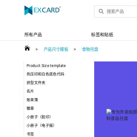
产品
所有产品
标签和贴纸
>
>
产品尺寸模板
食物托盘
Product Size template
热压印和白色底色代码
拱型文件夹
名片
账单簿
徽章
小册子（胶印）
小册子（电子版）
书签