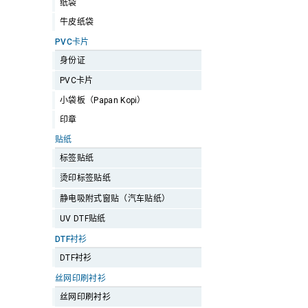
纸袋
牛皮纸袋
PVC卡片
身份证
PVC卡片
小袋板（Papan Kopi）
印章
贴纸
标签贴纸
烫印标签贴纸
静电吸附式窗贴（汽车贴纸）
UV DTF贴纸
DTF衬衫
DTF衬衫
丝网印刷衬衫
丝网印刷衬衫