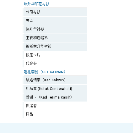
热升华印花衬衫
公司衬衫
夹克
热升华衬衫
卫衣和连帽衫
穆斯林升华衬衫
帐篷卡片
代金券
婚礼套餐（SET KAHWIN）
结婚请柬（Kad Kahwin）
礼品盒 (Kotak Cenderahati)
感谢卡（Kad Terima Kasih）
摇摆者
样品