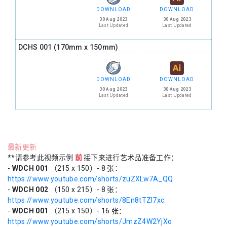
DOWNLOAD
DOWNLOAD
30 Aug 2023
30 Aug 2023
Last Updated
Last Updated
DCHS 001 (170mm x 150mm)
DOWNLOAD
DOWNLOAD
30 Aug 2023
30 Aug 2023
Last Updated
Last Updated
最新更新
**请参考此视频示例
前
接下来进行艺术品准备工作：
-
WDCH 001
（215 x 150）- 8 张：
https://www.youtube.com/shorts/zuZXLw7A_QQ
-
WDCH 002
（150 x 215）- 8 张：
https://www.youtube.com/shorts/8En8tTZI7xc
-
WDCH 001
（215 x 150）- 16 张：
https://www.youtube.com/shorts/JmzZ4W2YjXo